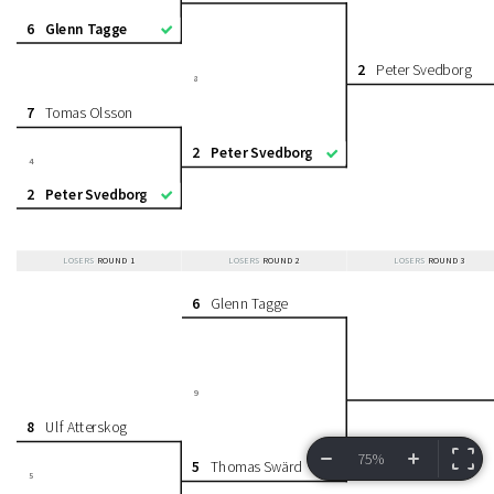
6
Glenn Tagge
2
Peter Svedborg
8
7
Tomas Olsson
2
Peter Svedborg
4
2
Peter Svedborg
LOSERS
ROUND 1
LOSERS
ROUND 2
LOSERS
ROUND 3
6
Glenn Tagge
9
8
Ulf Atterskog
75%
5
Thomas Swärd
5
VIEW BRACKET
INFORMATION