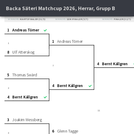
Backa Säteri Matchcup 2026, Herrar, Grupp B
WINNERS
KVARTSFINALER (31/5)
WINNERS
SEMIFINALER (5/7)
WINNERS
FINALER (31/7)
1
Andreas Törner
1
Andreas Törner
1
8
Ulf Atterskog
4
Bernt Källgren
7
5
Thomas Swärd
4
Bernt Källgren
2
4
Bernt Källgren
11
3
Joakim Wessberg
6
Glenn Tagge
3