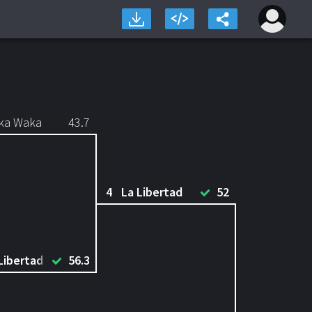
ka Waka
43.7
4
La Libertad
52
Libertad
56.3