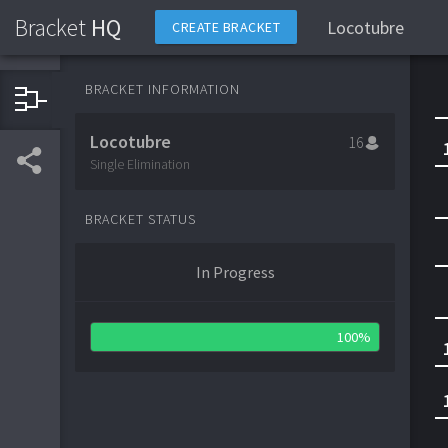
Bracket
HQ
Locotubre
CREATE BRACKET
BRACKET INFORMATION
Locotubre
16
Single Elimination
BRACKET STATUS
In Progress
100%