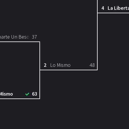
4
La Libert
arte Un Beso
37
2
Lo Mismo
48
 Mismo
63