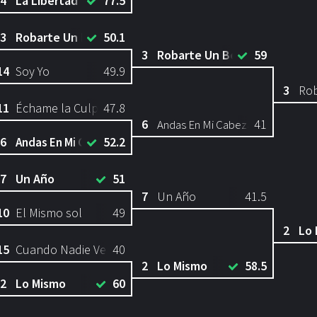
4
La Libertad
77.5
3
Robarte Un Beso
50.1
3
Robarte Un Beso
59
14
Soy Yo
49.9
3
Rob
11
Échame la Culpa
47.8
6
41
Andas En Mi Cabeza
6
52.2
Andas En Mi Cabeza
7
Un Año
51
7
Un Año
41.5
10
El Mismo sol
49
2
Lo
15
Cuando Nadie Ve
40
2
Lo Mismo
58.5
2
Lo Mismo
60