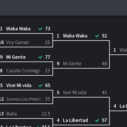
1
Waka Waka
73
1
Waka Waka
52
16
Voy Ganao
26
1
Wa
9
Mi Gente
77
9
Mi Gente
48
8
Casate Conmigo
23
5
Vivir Mi vida
65
5
Vivir Mi vida
43
12
35
Somos Los Prietos
4
La 
13
Baila
22.5
4
La Libertad
57