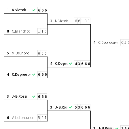
1
N.Victoir
6
6
6
1
N.Victoir
6
6
1
3
1
8
C.Blanchot
1
1
0
4
C.Depreeuw
6
5
5
M.Brunoro
0
0
0
4
C.Depreeuw
4
3
6
6
6
4
C.Depreeuw
6
6
6
3
J-B.Rossi
6
6
6
3
J-B.Rossi
5
3
6
6
6
6
V. Letonturier
5
2
1
3
J-B.Rossi
1
6