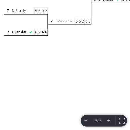
7
N.Planty
5
6
0
2
2
L.Van der zwalman
6
6
2
0
0
2
L.Van der zwalman
6
5
6
6
75%
VIEW BRACKET
INFORMATION