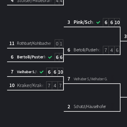
4
Stoiser/Hildebrand
4
4
3
Pink/Schantl
6
6
10
3
11
0
1
Rothbart/Kohlbacher
6
7
4
6
Bertolli/Pusterhofer
6
6
6
Bertolli/Pusterhofer
7
6
6
10
Vielhaber S./Vielhaber G.
7
Vielhaber S./Vielhaber G.
10
Kraker/Kraker
7
4
7
2
Schatzl/Häuselhofer