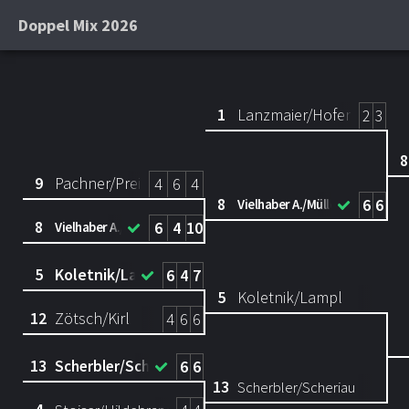
Doppel Mix 2026
1
Lanzmaier/Hofer
2
3
8
9
Pachner/Prein
4
6
4
8
6
6
Vielhaber A./Müller
8
6
4
10
Vielhaber A./Müller
5
Koletnik/Lampl
6
4
7
5
Koletnik/Lampl
12
Zötsch/Kirl
4
6
6
13
Scherbler/Scheriau
6
6
13
Scherbler/Scheriau